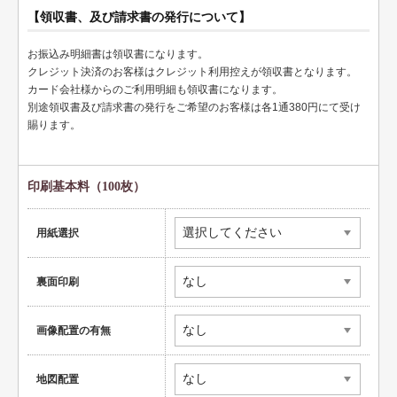
ペット名刺
【領収書、及び請求書の発行について】
ショップカード
お振込み明細書は領収書になります。
全国福利厚生共済会様式
クレジット決済のお客様はクレジット利用控えが領収書となります。
カード会社様からのご利用明細も領収書になります。
用紙変更オプション
別途領収書及び請求書の発行をご希望のお客様は各1通380円にて受け
賜ります。
データ加工オプション
名刺ケース
印刷基本料（100枚）
ロゴマーク販売
用紙選択
住宅
リフォーム
裏面印刷
設備
画像配置の有無
医療
地図配置
介護福祉