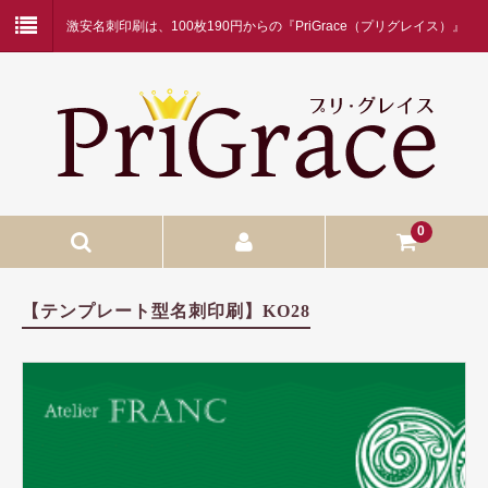
激安名刺印刷は、100枚190円からの『PriGrace（プリグレイス）』
にお任せください！
0
入稿名刺印刷
【テンプレート型名刺印刷】KO28
入稿名刺印刷
二つ折り名刺印刷
蛍光白印刷
名刺ケース