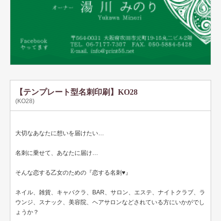
テンプレート名刺
ビジネスモノクロ
ビジネスカラー
デザイン名刺
フォト名刺（写真・画像入り名刺）
【テンプレート型名刺印刷】KO28
(KO28)
恋する名刺♥
和風名刺
大切なあなたに想いを届けたい…
筆名人名刺
名刺に乗せて、あなたに届け…
IT関係
そんな恋する乙女のための『恋する名刺♥』
不動産関係
ネイル、雑貨、キャバクラ、BAR、サロン、エステ、ナイトクラブ、ラ
ウンジ、スナック、美容院、ヘアサロンなどされている方にいかがでし
医療関係
ょうか？