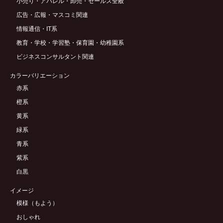
小売り・アパレル・卸売・セールス全般
広告・広報・マスコミ関連
情報通信・IT系
教育・学校・学習塾・保育園・幼稚園系
ビジネスコンサルタント関連
カラーバリエーション
赤系
橙系
黄系
緑系
青系
紫系
白黒
イメージ
模様（もよう）
おしゃれ