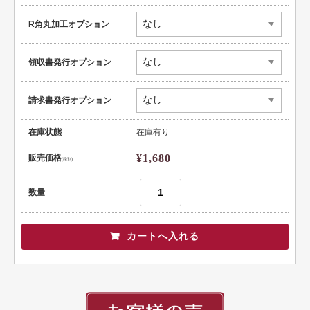
健康
R角丸加工オプション
スポーツ
領収書発行オプション
教育
士業
請求書発行オプション
証券・金融
在庫状態
在庫有り
ＩＴ
¥1,680
販売価格
(税別)
不動産
数量
美容・サロン
飲食店
ショップ
イラスト系