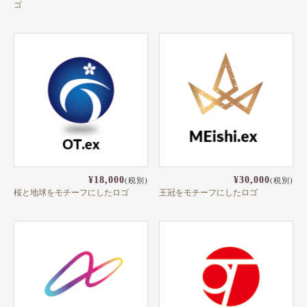
ペット名刺
ゴ
ショップカード
全国福利厚生共済会様式
用紙変更オプション
データ加工オプション
名刺ケース
ロゴマーク販売
¥18,000
¥30,000
(税別)
(税別)
住宅
桜と地球をモチーフにしたロゴ
王冠をモチーフにしたロゴ
リフォーム
設備
医療
介護福祉