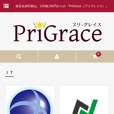
激安名刺印刷は、100枚190円からの『PriGrace（プリグレイス）』
にお任せください！
0
入稿名刺印刷
ＩＴ
入稿名刺印刷
二つ折り名刺印刷
蛍光白印刷
名刺ケース