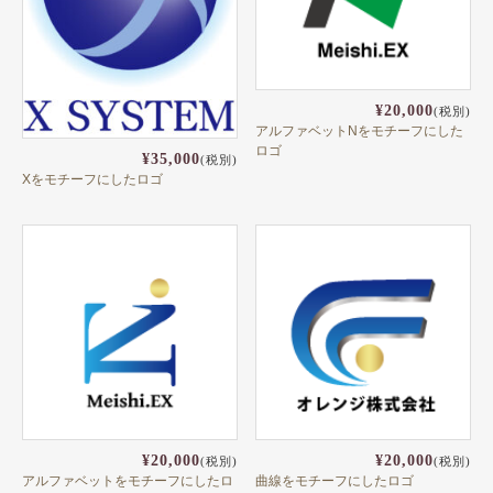
テンプレート名刺
ビジネスモノクロ
¥20,000
ビジネスカラー
(税別)
アルファベットNをモチーフにした
ロゴ
デザイン名刺
¥35,000
(税別)
Xをモチーフにしたロゴ
フォト名刺（写真・画像入り名刺）
恋する名刺♥
和風名刺
筆名人名刺
IT関係
不動産関係
医療関係
¥20,000
¥20,000
(税別)
(税別)
アルファベットをモチーフにしたロ
曲線をモチーフにしたロゴ