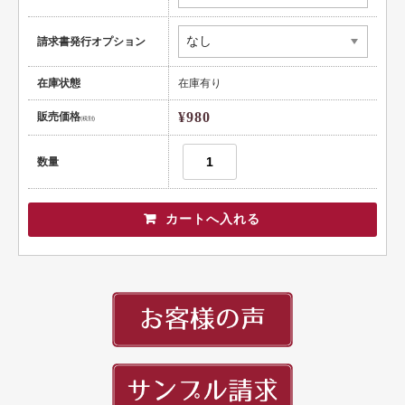
健康
請求書発行オプション
スポーツ
在庫状態
在庫有り
教育
¥980
販売価格
(税別)
士業
数量
証券・金融
ＩＴ
不動産
美容・サロン
飲食店
ショップ
イラスト系