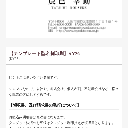
テンプレート名刺
ビジネスモノクロ
ビジネスカラー
デザイン名刺
フォト名刺（写真・画像入り名刺）
【テンプレート型名刺印刷】KY36
(KY36)
恋する名刺♥
和風名刺
ビジネスに使いやすい名刺です。
筆名人名刺
シンプルなので、会社や、株式会社、個人名刺、不動産会社など、様々
な職業の方におすすめです。
IT関係
【領収書、及び請求書の発行について】
不動産関係
お振込み明細書は領収書になります。
医療関係
クレジット決済のお客様はクレジット利用控えが領収書となります。