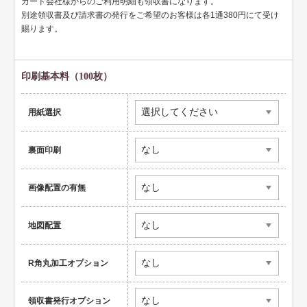
カード会社様からのご利用明細も領収書になります。
ペット名刺
別途領収書及び請求書の発行をご希望のお客様は各1通380円にて受け
賜ります。
ショップカード
全国福利厚生共済会様式
印刷基本料（100枚）
用紙変更オプション
データ加工オプション
用紙選択
名刺ケース
裏面印刷
ロゴマーク販売
画像配置の有無
住宅
リフォーム
地図配置
設備
R角丸加工オプション
医療
介護福祉
領収書発行オプション