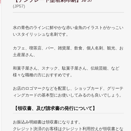
【テンプレート型名刺印刷】JP57
(JP57)
水の青色のラインに鮮やかな赤い金魚のイラストがかっこい
いスタイリッシュな名刺です。
カフェ、喫茶店、バー、雑貨屋、飲食、個人名刺、観光、お
土産屋さん、
和菓子屋さん、スナック、駄菓子屋さん、伝統芸能、など
様々な職種の方におすすめです。
お店のロゴマークなどを配置し、ショップカード、グリーテ
ィングカードの基本型にお使いしてみるのも良いでしょう。
【領収書、及び請求書の発行について】
お振込み明細書は領収書になります。
クレジット決済のお客様はクレジット利用控えが領収書とな