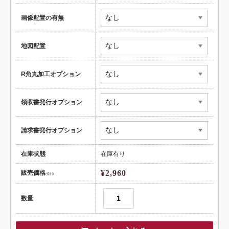
健康
画像配置の有無
スポーツ
地図配置
教育
士業
R角丸加工オプション
証券・金融
領収書発行オプション
ＩＴ
請求書発行オプション
不動産
美容・サロン
在庫状態
在庫有り
飲食店
¥2,960
販売価格
(税別)
ショップ
数量
イラスト系