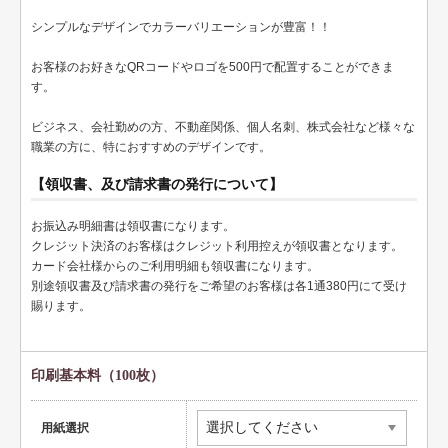
ペット名刺
シンプルなデザインでカラーバリエーションが豊富！！
ショップカード
お客様のお好きなQRコードやロゴを500円で配置することができま
全国福利厚生共済会様式
す。
用紙変更オプション
ビジネス、会社勤めの方、不動産関係、個人名刺、株式会社など様々な
職業の方に、特におすすめのデザインです。
データ加工オプション
【領収書、及び請求書の発行について】
名刺ケース
お振込み明細書は領収書になります。
ロゴマーク販売
クレジット決済のお客様はクレジット利用控えが領収書となります。
カード会社様からのご利用明細も領収書になります。
住宅
別途領収書及び請求書の発行をご希望のお客様は各1通380円にて受け
賜ります。
リフォーム
設備
印刷基本料（100枚）
医療
用紙選択
介護福祉