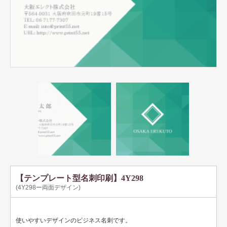
テンプレート名刺
ビジネスモノクロ
ビジネスカラー
デザイン名刺
フォト名刺（写真・画像入り名刺）
恋する名刺♥
和風名刺
筆名人名刺
IT関係
【テンプレート型名刺印刷】4Y298
(4Y298ー両面デザイン)
不動産関係
医療関係
使いやすいデザインのビジネス名刺です。