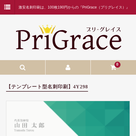
激安名刺印刷は、100枚190円からの『PriGrace（プリグレイス）』
にお任せください！
0
入稿名刺印刷
【テンプレート型名刺印刷】4Y298
入稿名刺印刷
二つ折り名刺印刷
蛍光白印刷
名刺ケース