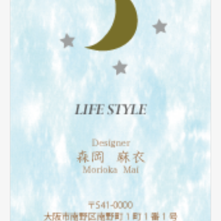
テンプレート名刺
ビジネスモノクロ
ビジネスカラー
デザイン名刺
フォト名刺（写真・画像入り名刺）
恋する名刺♥
和風名刺
筆名人名刺
IT関係
不動産関係
医療関係