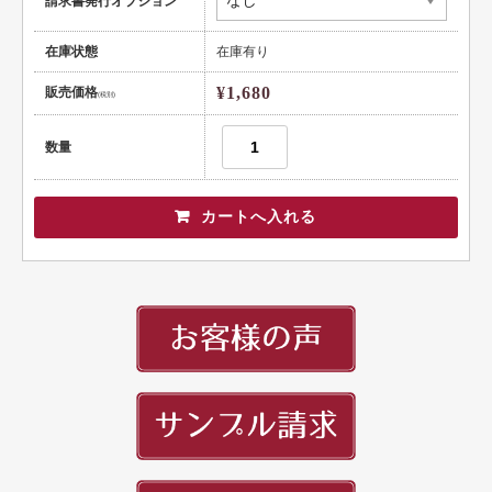
請求書発行オプション
頭文字
用紙紹介
在庫状態
在庫有り
配送・納期
¥1,680
販売価格
(税別)
入稿の手引き
数量