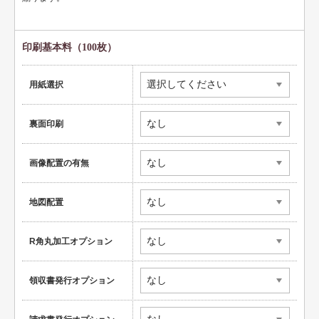
健康
スポーツ
印刷基本料（100枚）
教育
用紙選択
士業
裏面印刷
証券・金融
ＩＴ
画像配置の有無
不動産
地図配置
美容・サロン
飲食店
R角丸加工オプション
ショップ
領収書発行オプション
イラスト系