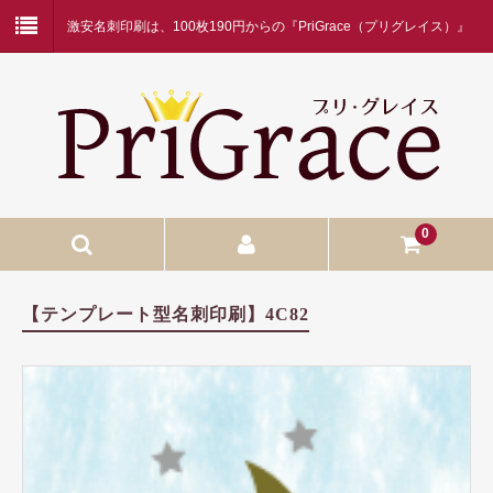
激安名刺印刷は、100枚190円からの『PriGrace（プリグレイス）』
にお任せください！
0
入稿名刺印刷
【テンプレート型名刺印刷】4C82
入稿名刺印刷
二つ折り名刺印刷
蛍光白印刷
名刺ケース