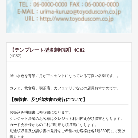
ペット名刺
ショップカード
全国福利厚生共済会様式
用紙変更オプション
データ加工オプション
【テンプレート型名刺印刷】4C82
(4C82)
名刺ケース
ロゴマーク販売
淡い水色を背景に月がアクセントになっている可愛い名刺です。。
住宅
カフェ、飲食店、喫茶店、カフェテリアなどの店員おすすめです。
リフォーム
【領収書、及び請求書の発行について】
設備
お振込み明細書は領収書になります。
クレジット決済のお客様はクレジット利用控えが領収書となります。
医療
カード会社様からのご利用明細も領収書になります。
別途領収書及び請求書の発行をご希望のお客様は各1通380円にて受け
介護福祉
賜ります。