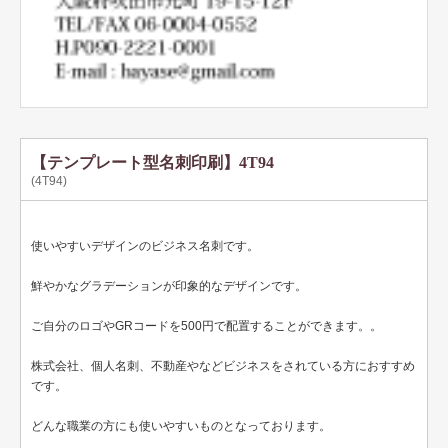
ペット名刺
ショップカード
全国福利厚生共済会様式
用紙変更オプション
データ加工オプション
【テンプレート型名刺印刷】4T94
(4T94)
名刺ケース
ロゴマーク販売
使いやすいデザインのビジネス名刺です。
住宅
鮮やかなグラデーションが印象的なデザインです。
リフォーム
ご自分のロゴやGRコードを500円で配置することができます。。
設備
株式会社、個人名刺、不動産やなどビジネスをされている方におすすめ
です。
医療
どんな職業の方にも使いやすいものとなっております。
介護福祉