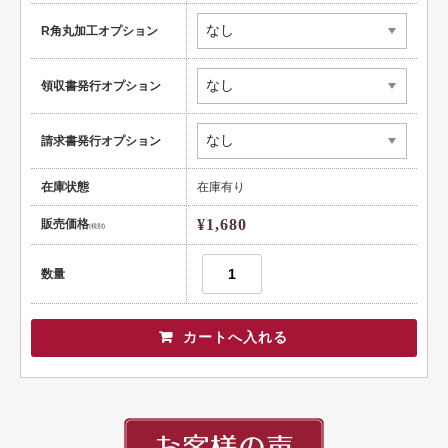
頭文字
R角丸加工オプション
用紙紹介
配送・納期
領収書発行オプション
入稿の手引き
請求書発行オプション
在庫状態
在庫有り
¥1,680
販売価格
(税別)
数量