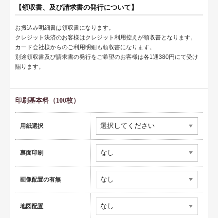
【領収書、及び請求書の発行について】
健康
お振込み明細書は領収書になります。
スポーツ
クレジット決済のお客様はクレジット利用控えが領収書となります。
カード会社様からのご利用明細も領収書になります。
教育
別途領収書及び請求書の発行をご希望のお客様は各1通380円にて受け
賜ります。
士業
証券・金融
印刷基本料（100枚）
ＩＴ
不動産
用紙選択
美容・サロン
裏面印刷
飲食店
画像配置の有無
ショップ
イラスト系
地図配置