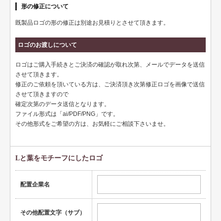
頭文字
形の修正について
用紙紹介
既製品ロゴの形の修正は別途お見積りとさせて頂きます。
配送・納期
ロゴのお渡しについて
入稿の手引き
ロゴはご購入手続きとご決済の確認が取れ次第、メールでデータを送信
させて頂きます。
修正のご依頼を頂いている方は、ご決済頂き次第修正ロゴを画像で送信
させて頂きますので
確定次第のデータ送信となります。
ファイル形式は「ai/PDF/PNG」です。
その他形式をご希望の方は、お気軽にご相談下さいませ。
Lと葉をモチーフにしたロゴ
配置企業名
その他配置文字（サブ）