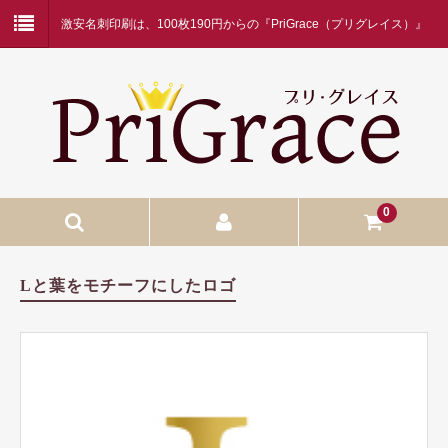
激安名刺印刷は、100枚190円からの『PriGrace（プリグレイス）』
にお任せください！
0
入稿名刺印刷
Lと葉をモチーフにしたロゴ
入稿名刺印刷
二つ折り名刺印刷
蛍光白印刷
名刺ケース