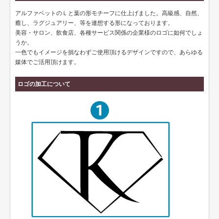
ペット名刺
アルファベットのＬと葉の形モチーフに仕上げました。高級感、自然、
ショップカード
癒し、ラグジュアリー、等を連想する形になっております。
美容・サロン、飲食店、各種サービス関係の企業様のロゴに如何でしょ
全国福利厚生共済会様式
うか。
一色でもイメージを損なわずご使用頂けるデザインですので、あらゆる
用紙変更オプション
媒体でご活用頂けます。
データ加工オプション
ロゴの加工について
名刺ケース
ロゴマーク販売
住宅
リフォーム
設備
医療
介護福祉