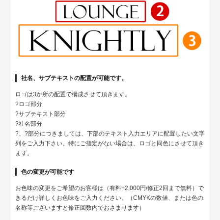
健康
スポーツ
教育
士業
社名、サブテキストの配置が可能です。
証券・金融
ロゴは3か所の配置で構成させて頂きます。
?ロゴ部分
ＩＴ
?サブテキスト部分
?社名部分
不動産
?、?部分につきましては、下部のテキスト入力エリアに配置したい文字
列をご入力下さい。特にご指定がない場合は、ロゴと同色にさせて頂き
美容・サロン
ます。
飲食店
色の変更が可能です
ショップ
お色味の変更をご希望のお客様は（有料+2,000円/修正2回まで無料）で
きるだけ詳しくお色味をご入力ください。（CMYKの数値、または色の
イラスト系
名称等ございますと修正回数内でおさまります）