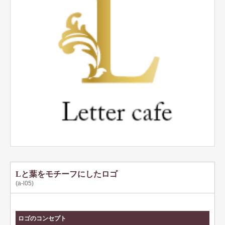
テンプレート名刺
ビジネスモノクロ
ビジネスカラー
デザイン名刺
フォト名刺（写真・画像入り名刺）
恋する名刺♥
和風名刺
筆名人名刺
IT関係
Lと葉をモチーフにしたロゴ
(a-l05)
不動産関係
医療関係
ロゴのコンセプト